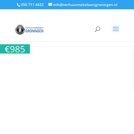
050 711 4422
info@verhuurmakelaarsgroningen.nl
€
985