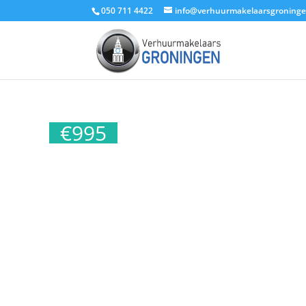
050 711 4422
info@verhuurmakelaarsgroninge
€
995