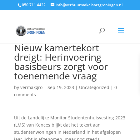
050 711 4422
info@verhuurmakelaarsgroningen.nl
Nieuw kamertekort
dreigt: Herinvoering
basisbeurs zorgt voor
toenemende vraag
by
vermakgro
|
Sep 19, 2023
|
Uncategorized
|
0
comments
Uit de Landelijke Monitor Studentenhuisvesting 2023
(LMS) van Kences blijkt dat het tekort aan
studentenwoningen in Nederland in het afgelopen
jaar licht is afgenomen, maar nog steeds